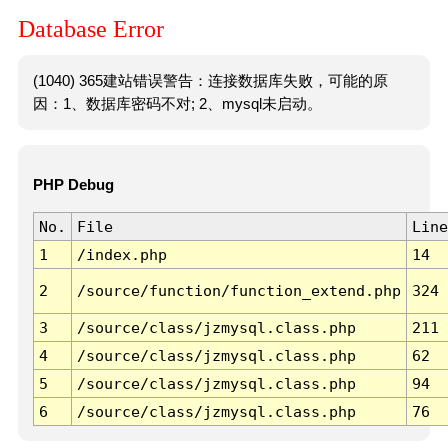
Database Error
(1040) 365建站错误警告：连接数据库失败，可能的原
因：1、数据库密码不对; 2、mysql未启动。
PHP Debug
No.
File
Line
1
/index.php
14
2
/source/function/function_extend.php
324
3
/source/class/jzmysql.class.php
211
4
/source/class/jzmysql.class.php
62
5
/source/class/jzmysql.class.php
94
6
/source/class/jzmysql.class.php
76