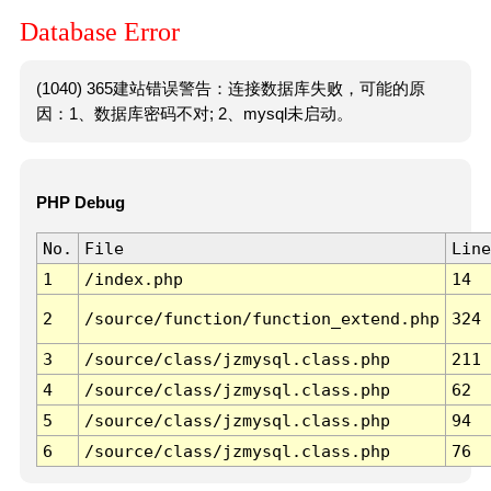
Database Error
(1040) 365建站错误警告：连接数据库失败，可能的原
因：1、数据库密码不对; 2、mysql未启动。
PHP Debug
No.
File
Line
1
/index.php
14
2
/source/function/function_extend.php
324
3
/source/class/jzmysql.class.php
211
4
/source/class/jzmysql.class.php
62
5
/source/class/jzmysql.class.php
94
6
/source/class/jzmysql.class.php
76