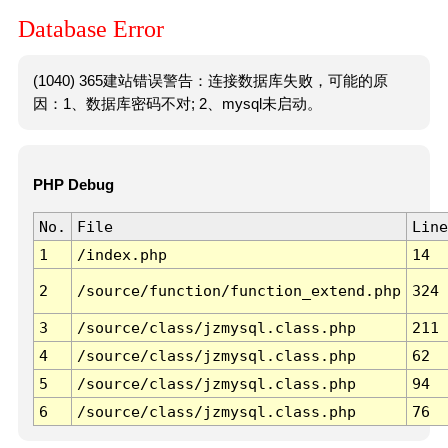
Database Error
(1040) 365建站错误警告：连接数据库失败，可能的原
因：1、数据库密码不对; 2、mysql未启动。
PHP Debug
No.
File
Line
1
/index.php
14
2
/source/function/function_extend.php
324
3
/source/class/jzmysql.class.php
211
4
/source/class/jzmysql.class.php
62
5
/source/class/jzmysql.class.php
94
6
/source/class/jzmysql.class.php
76