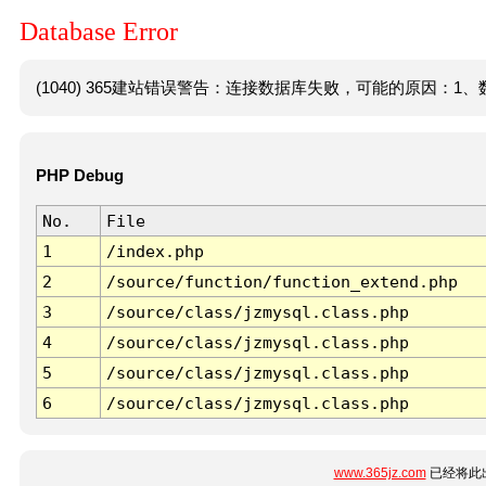
Database Error
(1040) 365建站错误警告：连接数据库失败，可能的原因：1、数
PHP Debug
No.
File
1
/index.php
2
/source/function/function_extend.php
3
/source/class/jzmysql.class.php
4
/source/class/jzmysql.class.php
5
/source/class/jzmysql.class.php
6
/source/class/jzmysql.class.php
www.365jz.com
已经将此