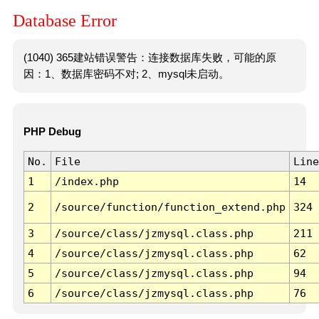
Database Error
(1040) 365建站错误警告：连接数据库失败，可能的原
因：1、数据库密码不对; 2、mysql未启动。
PHP Debug
No.
File
Line
1
/index.php
14
2
/source/function/function_extend.php
324
3
/source/class/jzmysql.class.php
211
4
/source/class/jzmysql.class.php
62
5
/source/class/jzmysql.class.php
94
6
/source/class/jzmysql.class.php
76