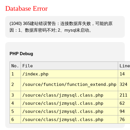
Database Error
(1040) 365建站错误警告：连接数据库失败，可能的原
因：1、数据库密码不对; 2、mysql未启动。
PHP Debug
No.
File
Line
1
/index.php
14
2
/source/function/function_extend.php
324
3
/source/class/jzmysql.class.php
211
4
/source/class/jzmysql.class.php
62
5
/source/class/jzmysql.class.php
94
6
/source/class/jzmysql.class.php
76