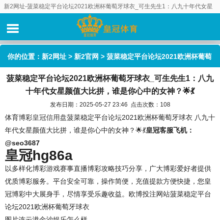
新2网址-菠菜稳定平台论坛2021欧洲杯葡萄牙球衣_可生先生1：八九十年代女星
颜值大比拼，谁是你心中的女神？🌟💃
你的位置：
新2网址
>
新2官网
> 菠菜稳定平台论坛2021欧洲杯葡萄
菠菜稳定平台论坛2021欧洲杯葡萄牙球衣_可生先生1：八九
牙球衣_可生先生1：八九十年代女星颜值大比拼，谁是你心中的女
十年代女星颜值大比拼，谁是你心中的女神？🌟💃
神？🌟💃
发布日期：2025-05-27 23:46 点击次数：108
体育博彩
皇冠信用盘
菠菜稳定平台论坛2021欧洲杯葡萄牙球衣 八九十
年代女星颜值大比拼，谁是你心中的女神？🌟💃
皇冠客服飞机：
@seo3687
皇冠hg86a
以多样化博彩游戏赛事直播博彩攻略技巧分享，广大博彩爱好者提供
优质博彩服务。平台安全可靠，操作简便，充值提款方便快捷，您皇
冠博彩中大展身手，尽情享受乐趣收益。欧博投注网站菠菜稳定平台
论坛2021欧洲杯葡萄牙球衣
图片连云港金沙娱乐怎么样