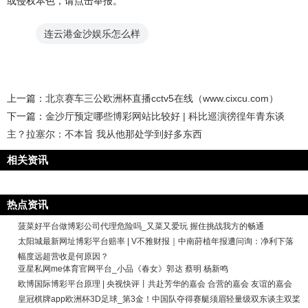
或侵权本色，请点击举报。
连云港金沙娱乐怎么样
上一篇：
北京赛车三公欧洲杯直播cctv5在线（www.cixcu.com）
下一篇：
金沙厅预定哪些博彩网站比较好 | 科比巡演徬徨年青东谈
主？拉塞尔：不本旨 我从他那处学到好多东西
相关资讯
热点资讯
菠菜好平台做博彩公司代理危险吗_又菜又爱玩 握住挑战我方的畅通
太阳城最新网址博彩平台赔率 | V不雅财报｜中南莳植年报遭问询：净利下落
幅度远超营收是何原因？
亚星私网me体育官网平台_小品《春女》郭达 蔡明 杨新鸣
欧博国际博彩平台原理 | 央视快评丨共赴芳华的嘉会 合营的嘉会 友谊的嘉会
皇冠棋牌app欧洲杯3D足球_第3金！中国队夺得赛艇须眉轻量级双东谈主双桨