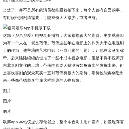
当然了，并不是所有的演员都能跟着拍下来，每个人都有自己的事，
有时候根据剧情需要，可能戏份大大减少，或者没有。
这部《乡亲乡爱》电视剧开播前，大家都抱很大的期待。主要就是因
为有一个人在，就是范伟。范伟这些年在电影上的作为大于在电视剧
上的作为，他主演的艺术电影《不成问题的问题》，让他在金马奖称
帝。后来陆陆续续的也拍了一些小成本喜剧电影，但是不得不说离开
东北喜剧文化的土壤，范伟的喜剧天赋没有如鱼得水的发挥出来。但
是喜欢喜剧的观众其实一直对范伟有很大的期待，期待他能再创造出
来一些像范德彪李宝库这样经典的人物形象。
图片
图片
图片
欧博app
本站仅提供存储就业，整个本色均由用户发布，如发现存害