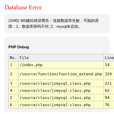
Database Error
(1040) 365建站错误警告：连接数据库失败，可能的原
因：1、数据库密码不对; 2、mysql未启动。
PHP Debug
No.
File
Line
1
/index.php
14
2
/source/function/function_extend.php
324
3
/source/class/jzmysql.class.php
211
4
/source/class/jzmysql.class.php
62
5
/source/class/jzmysql.class.php
94
6
/source/class/jzmysql.class.php
76