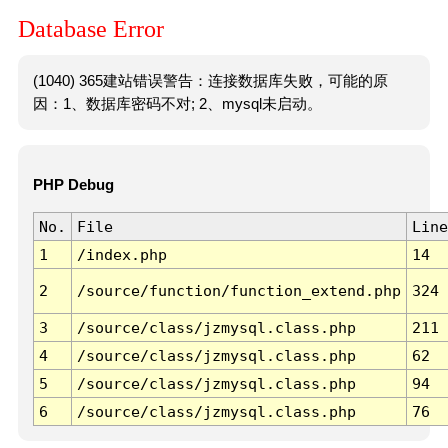
Database Error
(1040) 365建站错误警告：连接数据库失败，可能的原
因：1、数据库密码不对; 2、mysql未启动。
PHP Debug
No.
File
Line
1
/index.php
14
2
/source/function/function_extend.php
324
3
/source/class/jzmysql.class.php
211
4
/source/class/jzmysql.class.php
62
5
/source/class/jzmysql.class.php
94
6
/source/class/jzmysql.class.php
76