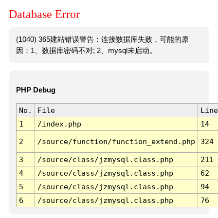
Database Error
(1040) 365建站错误警告：连接数据库失败，可能的原
因：1、数据库密码不对; 2、mysql未启动。
PHP Debug
No.
File
Line
1
/index.php
14
2
/source/function/function_extend.php
324
3
/source/class/jzmysql.class.php
211
4
/source/class/jzmysql.class.php
62
5
/source/class/jzmysql.class.php
94
6
/source/class/jzmysql.class.php
76