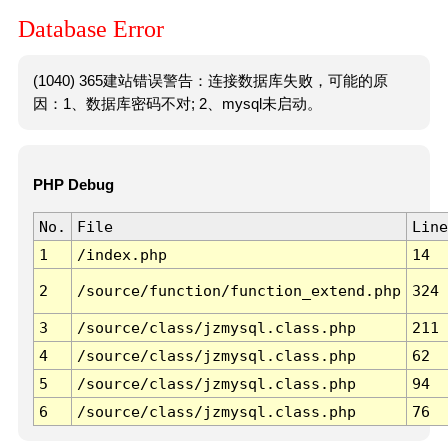
Database Error
(1040) 365建站错误警告：连接数据库失败，可能的原
因：1、数据库密码不对; 2、mysql未启动。
PHP Debug
No.
File
Line
1
/index.php
14
2
/source/function/function_extend.php
324
3
/source/class/jzmysql.class.php
211
4
/source/class/jzmysql.class.php
62
5
/source/class/jzmysql.class.php
94
6
/source/class/jzmysql.class.php
76