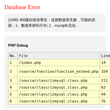
Database Error
(1040) 365建站错误警告：连接数据库失败，可能的原
因：1、数据库密码不对; 2、mysql未启动。
PHP Debug
No.
File
Line
1
/index.php
14
2
/source/function/function_extend.php
324
3
/source/class/jzmysql.class.php
211
4
/source/class/jzmysql.class.php
62
5
/source/class/jzmysql.class.php
94
6
/source/class/jzmysql.class.php
76