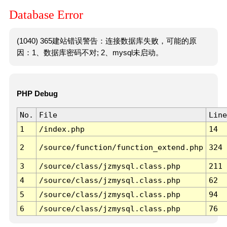
Database Error
(1040) 365建站错误警告：连接数据库失败，可能的原
因：1、数据库密码不对; 2、mysql未启动。
PHP Debug
No.
File
Line
1
/index.php
14
2
/source/function/function_extend.php
324
3
/source/class/jzmysql.class.php
211
4
/source/class/jzmysql.class.php
62
5
/source/class/jzmysql.class.php
94
6
/source/class/jzmysql.class.php
76