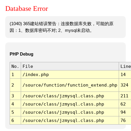
Database Error
(1040) 365建站错误警告：连接数据库失败，可能的原
因：1、数据库密码不对; 2、mysql未启动。
PHP Debug
No.
File
Line
1
/index.php
14
2
/source/function/function_extend.php
324
3
/source/class/jzmysql.class.php
211
4
/source/class/jzmysql.class.php
62
5
/source/class/jzmysql.class.php
94
6
/source/class/jzmysql.class.php
76