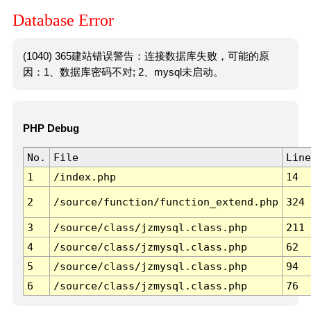
Database Error
(1040) 365建站错误警告：连接数据库失败，可能的原
因：1、数据库密码不对; 2、mysql未启动。
PHP Debug
No.
File
Line
1
/index.php
14
2
/source/function/function_extend.php
324
3
/source/class/jzmysql.class.php
211
4
/source/class/jzmysql.class.php
62
5
/source/class/jzmysql.class.php
94
6
/source/class/jzmysql.class.php
76