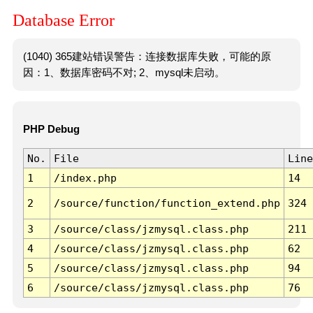
Database Error
(1040) 365建站错误警告：连接数据库失败，可能的原
因：1、数据库密码不对; 2、mysql未启动。
PHP Debug
No.
File
Line
1
/index.php
14
2
/source/function/function_extend.php
324
3
/source/class/jzmysql.class.php
211
4
/source/class/jzmysql.class.php
62
5
/source/class/jzmysql.class.php
94
6
/source/class/jzmysql.class.php
76