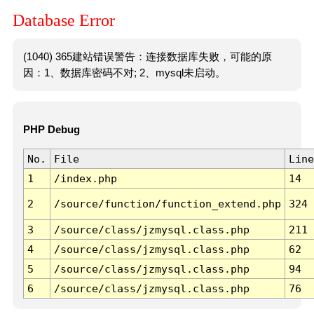
Database Error
(1040) 365建站错误警告：连接数据库失败，可能的原
因：1、数据库密码不对; 2、mysql未启动。
PHP Debug
No.
File
Line
1
/index.php
14
2
/source/function/function_extend.php
324
3
/source/class/jzmysql.class.php
211
4
/source/class/jzmysql.class.php
62
5
/source/class/jzmysql.class.php
94
6
/source/class/jzmysql.class.php
76