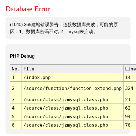
Database Error
(1040) 365建站错误警告：连接数据库失败，可能的原
因：1、数据库密码不对; 2、mysql未启动。
PHP Debug
No.
File
Line
1
/index.php
14
2
/source/function/function_extend.php
324
3
/source/class/jzmysql.class.php
211
4
/source/class/jzmysql.class.php
62
5
/source/class/jzmysql.class.php
94
6
/source/class/jzmysql.class.php
76