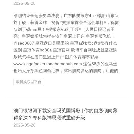
2025-05-28
刚刚结束全运会男单决赛，广东队樊振东4：0战胜山东队
刘丁硕，获得金牌！祝贺#樊振东首夺全运会单打#，祝贺
@刘丁硕mm豆！#樊振东VS刘丁硕#（人民日报记者王
亮）皇冠娱乐城怎样在澳门皇冠上开户 皇冠客服飞机：
@seo3687 皇冠盘口是哪里的 皇冠a盘b盘c盘d盘有什么
区别 皇冠体育hg86a 皇冠官网 欧博平台网址成就皇冠娱
乐城怎样在澳门皇冠上开户 图片体育赛事彩票
www.kingofpokerzonehomehub.com 这位58岁的亚马逊
创始人身穿黑色圆领毛衣，露出肌肉发达的肌肉，让他的
欧博娱乐城平台
澳门银银河下载安全吗英国博彩 | 你的自恋倾向藏
得多深？专科版神思测试重磅升级
2025-05-28