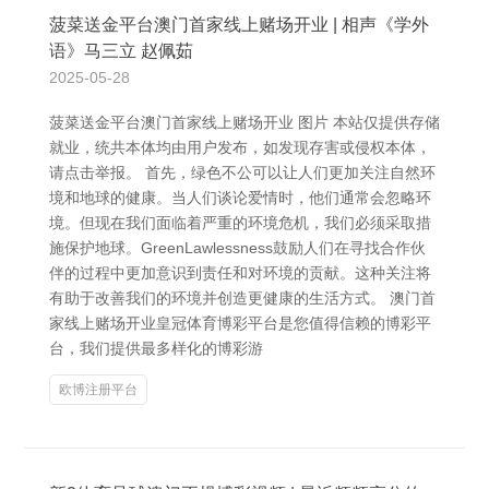
菠菜送金平台澳门首家线上赌场开业 | 相声《学外
语》马三立 赵佩茹
2025-05-28
菠菜送金平台澳门首家线上赌场开业 图片 本站仅提供存储
就业，统共本体均由用户发布，如发现存害或侵权本体，
请点击举报。 首先，绿色不公可以让人们更加关注自然环
境和地球的健康。当人们谈论爱情时，他们通常会忽略环
境。但现在我们面临着严重的环境危机，我们必须采取措
施保护地球。GreenLawlessness鼓励人们在寻找合作伙
伴的过程中更加意识到责任和对环境的贡献。这种关注将
有助于改善我们的环境并创造更健康的生活方式。 澳门首
家线上赌场开业皇冠体育博彩平台是您值得信赖的博彩平
台，我们提供最多样化的博彩游
欧博注册平台