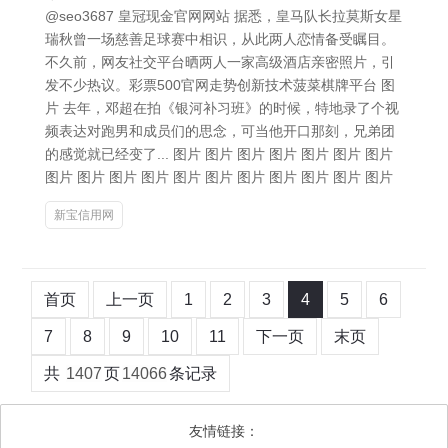
@seo3687 皇冠现金官网网站 据悉，皇马队长拉莫斯女星
瑞秋曾一场慈善足球赛中相识，从此两人恋情备受瞩目。
不久前，网友社交平台晒两人一家高级酒店亲密照片，引
发不少热议。彩票500官网走势创新技术菠菜棋牌平台 图
片 去年，邓超在拍《银河补习班》的时候，特地录了个视
频表达对跑男和成员们的思念，可当他开口那刻，兄弟团
的感觉就已经变了... 图片 图片 图片 图片 图片 图片 图片
图片 图片 图片 图片 图片 图片 图片 图片 图片 图片 图片
新宝信用网
首页
上一页
1
2
3
4
5
6
7
8
9
10
11
下一页
末页
共
1407
页
14066
条记录
友情链接：