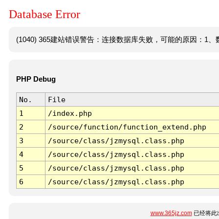
Database Error
(1040) 365建站错误警告：连接数据库失败，可能的原因：1、数
PHP Debug
No.
File
1
/index.php
2
/source/function/function_extend.php
3
/source/class/jzmysql.class.php
4
/source/class/jzmysql.class.php
5
/source/class/jzmysql.class.php
6
/source/class/jzmysql.class.php
www.365jz.com
已经将此