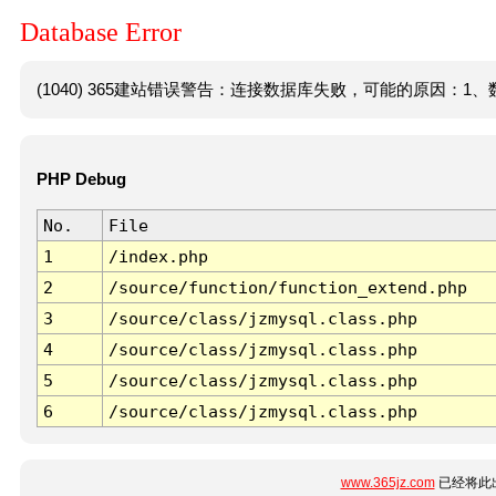
Database Error
(1040) 365建站错误警告：连接数据库失败，可能的原因：1、数
PHP Debug
No.
File
1
/index.php
2
/source/function/function_extend.php
3
/source/class/jzmysql.class.php
4
/source/class/jzmysql.class.php
5
/source/class/jzmysql.class.php
6
/source/class/jzmysql.class.php
www.365jz.com
已经将此