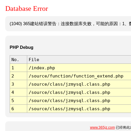
Database Error
(1040) 365建站错误警告：连接数据库失败，可能的原因：1、数
PHP Debug
No.
File
1
/index.php
2
/source/function/function_extend.php
3
/source/class/jzmysql.class.php
4
/source/class/jzmysql.class.php
5
/source/class/jzmysql.class.php
6
/source/class/jzmysql.class.php
www.365jz.com
已经将此