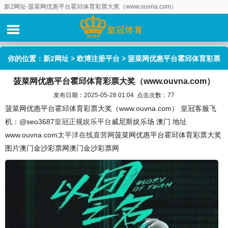
新2网址-菠菜网优惠平台霍邱体育彩票大奖（www.ouvna.com）
你的位置：
新2网址
>
欧博注册平台
> 菠菜网优惠平台霍邱体育彩票
菠菜网优惠平台霍邱体育彩票大奖（www.ouvna.com）
大奖（www.ouvna.com）
发布日期：2025-05-28 01:04 点击次数：77
菠菜网优惠平台霍邱体育彩票大奖（www.ouvna.com） 皇冠客服飞
机：@seo3687
皇冠正规娱乐平台
威尼斯娱乐场 澳门 地址
www.ouvna.com
太平洋在线直营网
菠菜网优惠平台霍邱体育彩票大奖
图片澳门金沙彩票网澳门金沙彩票网