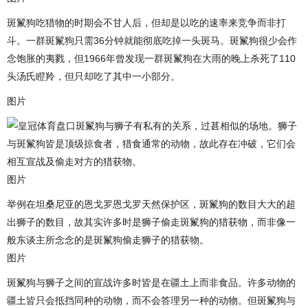
斑鬣狗吃猎物的时期会不甘人后，但却是以吃的速率来竞争而非打
斗。一群斑鬣狗只需36分钟就能彻底吃掉一头斑马。斑鬣狗很少会作
念饱胀的夷戮，但1966年曾发现一群斑鬣狗在大雨的晚上杀死了110
头汤氏瞪羚，但只却吃了其中一小部分。
图片
斑鬣狗与狮子有私有的关系，过甚相似的场地。狮子
与斑鬣狗皆是顶级掠食者，猎食通常的动物，故此存在冲破，它们会
相互宣战及偷走对方的猎获物。
图片
举例在坦桑尼亚的恩戈罗恩戈罗天然保护区，斑鬣狗的数目大大的超
出狮子的数目，故其实许多时是狮子偷走斑鬣狗的猎获物，而非像一
般东谈主所念念的是斑鬣狗偷走狮子的猎获物。
图片
斑鬣狗与狮子之间的宣战许多时皆是在疆土上而非食品。许多动物的
疆土皆只会抵挡同种的动物，而不会答理另一种的动物。但斑鬣狗与