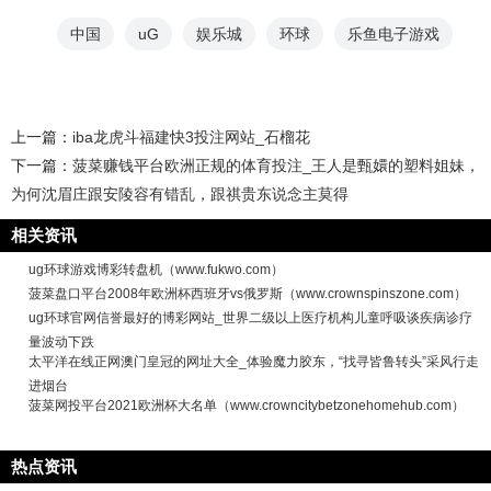
中国
uG
娱乐城
环球
乐鱼电子游戏
上一篇：
iba龙虎斗福建快3投注网站_石榴花
下一篇：
菠菜赚钱平台欧洲正规的体育投注_王人是甄嬛的塑料姐妹，
为何沈眉庄跟安陵容有错乱，跟祺贵东说念主莫得
相关资讯
ug环球游戏博彩转盘机（www.fukwo.com）
菠菜盘口平台2008年欧洲杯西班牙vs俄罗斯（www.crownspinszone.com）
ug环球官网信誉最好的博彩网站_世界二级以上医疗机构儿童呼吸谈疾病诊疗
量波动下跌
太平洋在线正网澳门皇冠的网址大全_体验魔力胶东，“找寻皆鲁转头”采风行走
进烟台
菠菜网投平台2021欧洲杯大名单（www.crowncitybetzonehomehub.com）
热点资讯