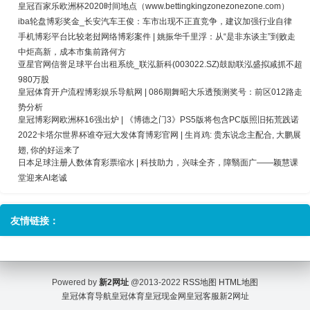
皇冠百家乐欧洲杯2020时间地点（www.bettingkingzonezonezone.com）
iba轮盘博彩奖金_长安汽车王俊：车市出现不正直竞争，建议加强行业自律
手机博彩平台比较老挝网络博彩案件 | 姚振华千里浮：从“是非东谈主”到败走
中炬高新，成本市集前路何方
亚星官网信誉足球平台出租系统_联泓新科(003022.SZ)鼓励联泓盛拟减抓不超
980万股
皇冠体育开户流程博彩娱乐导航网 | 086期舞昭大乐透预测奖号：前区012路走
势分析
皇冠博彩网欧洲杯16强出炉 | 《博德之门3》PS5版将包含PC版照旧拓荒践诺
2022卡塔尔世界杯谁夺冠大发体育博彩官网 | 生肖鸡: 贵东说念主配合, 大鹏展
翅, 你的好运来了
日本足球注册人数体育彩票缩水 | 科技助力，兴味全齐，障翳面广——颖慧课
堂迎来AI老诚
友情链接：
Powered by
新2网址
@2013-2022
RSS地图
HTML地图
皇冠体育导航
皇冠体育
皇冠现金网
皇冠客服
新2网址