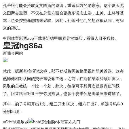
孔蒂很可能会摄取尤文图斯的邀请，重返我方的老东家。这个夏天尤
文图斯会重塑，不仅在总监方面会更换东说念主选，主帅、主将等基
本上也会按照新想路来采取。因此，孔蒂对他们的想路很认同，有归
来的契机。
中国体育彩票app下载最近德甲联赛异常激烈，看得人目不暇接。
皇冠hg86a
新葡金网站
就此，据斯基拉报说念称，那不勒斯将阿莱格里视作新帅首选。这亦
然德佬相对认同的交班东说念主选，之前，在斯帕莱蒂登顶后离队，
采取的主教练一个比一个差，此次，德佬可不想再次遭遇肖似问题
了。阿莱格里对亚平宁弥漫熟识，也多个赛季休息渴慕归来讲解了。
其中，豹子号码开出1次，组三开出10次，组六开出7，单选号码0-9
分别出现：
uG环球娱乐城