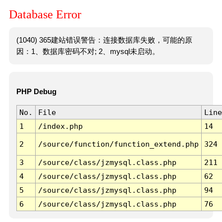
Database Error
(1040) 365建站错误警告：连接数据库失败，可能的原
因：1、数据库密码不对; 2、mysql未启动。
PHP Debug
No.
File
Line
1
/index.php
14
2
/source/function/function_extend.php
324
3
/source/class/jzmysql.class.php
211
4
/source/class/jzmysql.class.php
62
5
/source/class/jzmysql.class.php
94
6
/source/class/jzmysql.class.php
76